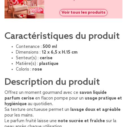
Voir tous les produits
Caractéristiques du produit
Contenance :
500 ml
Dimensions :
12 x 6,5 x H.15 cm
Senteur(s) :
cerise
Matière(s) :
plastique
Coloris :
rose
Description du produit
Offrez un moment gourmand avec ce
savon liquide
parfum cerise
en flacon pompe pour un
usage pratique et
hygiénique
au quotidien.
Sa texture onctueuse permet un
lavage doux et agréable
pour les mains.
Le parfum fruité laisse une
note sucrée et fraîche
sur la
peau après chaque utilisation.