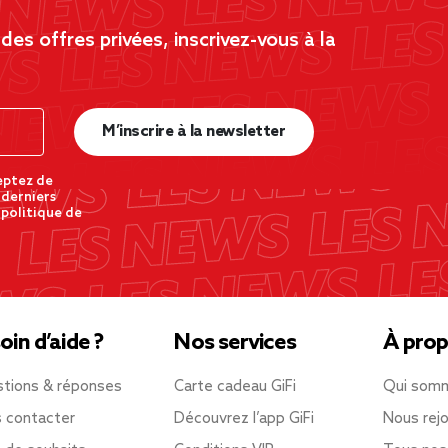
es offres privées, inscrivez-vous à la
M’inscrire à la newsletter
eptez de
 derniers
 politique de
oin d’aide ?
Nos services
À prop
tions & réponses
Carte cadeau GiFi
Qui som
 contacter
Découvrez l’app GiFi
Nous rejo