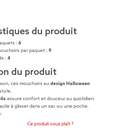
stiques du produit
aquets :
6
uchoirs par paquet :
9
is :
4
on du produit
aison, ces mouchoirs au
design Halloween
style.
lis
assure confort et douceur au quotidien.
facile à glisser dans un sac ou une poche.
4
Ce produit vous plaît ?