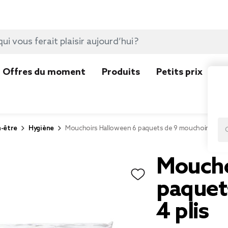
Offres du moment
Produits
Petits prix
N
n-être
Hygiène
Mouchoirs Halloween 6 paquets de 9 mouchoirs 4 pli
Moucho
paquet
4 plis