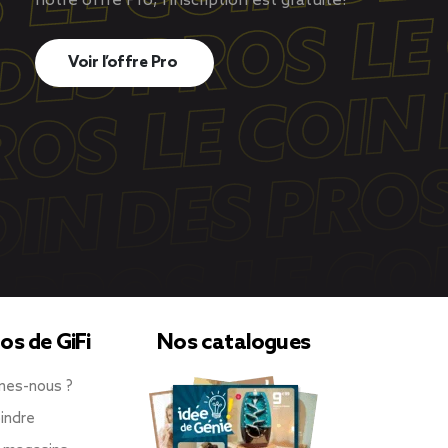
notre offre Pro, l’inscription est gratuite!
Voir l’offre Pro
os de GiFi
Nos catalogues
mes-nous ?
indre