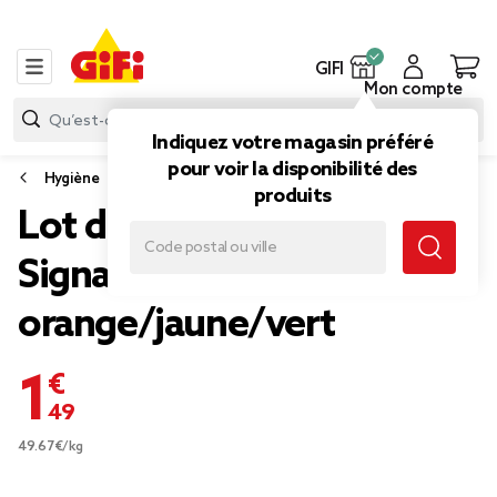
GIFI
Mon compte
Indiquez votre magasin préféré
pour voir la disponibilité des
Hygiène
produits
Lot de 3 brosses à dents
Signal médium
orange/jaune/vert
1,49 €
49.67€/kg