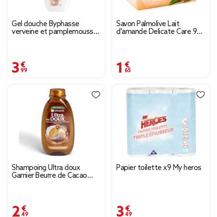
Gel douche Byphasse
Savon Palmolive Lait
verveine et pamplemousse
d'amande Delicate Care 90g
pH neutre 2L
x4
3,99 €
1,65 €
Shampoing Ultra doux
Papier toilette x9 My heros
Garnier Beurre de Cacao
Huile de Coco
2,49 €
3,49 €