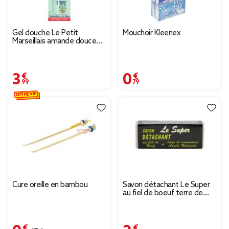
Gel douche Le Petit
Mouchoir Kleenex
Marseillais amande douce
recharge 1L
3,99 €
0,79 €
OFFRE VIP
Cure oreille en bambou
Savon détachant Le Super
au fiel de boeuf terre de
Sommières et argile
naturelle
0,62 €
2,50 €