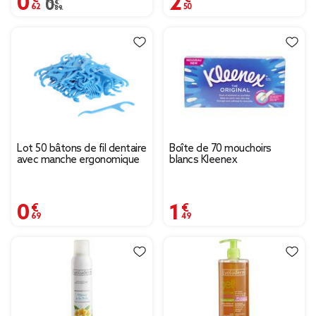
Prix remisé de 0,89 € à 0,62 €
0,89 €
Lot 50 bâtons de fil dentaire
Boîte de 70 mouchoirs
avec manche ergonomique
blancs Kleenex
0,69 €
1,49 €