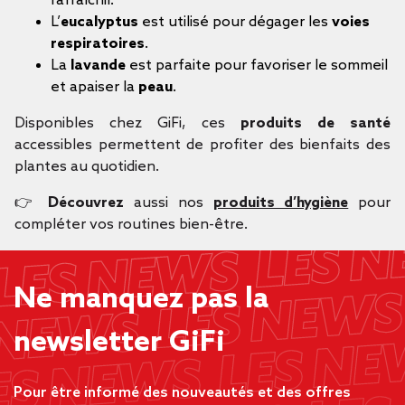
rafraîchir.
L’
eucalyptus
est utilisé pour dégager les
voies
respiratoires
.
La
lavande
est parfaite pour favoriser le sommeil
et apaiser la
peau
.
Disponibles chez GiFi, ces
produits de santé
accessibles permettent de profiter des bienfaits des
plantes au quotidien.
👉
Découvrez
aussi nos
produits d’hygiène
pour
compléter vos routines bien-être.
Ne manquez pas la
newsletter GiFi
Pour être informé des nouveautés et des offres