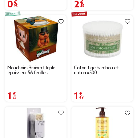
0,95 €
2,45 €
Mouchoirs Brainrot triple
Coton tige bambou et
épaisseur 56 feuilles
coton x500
1,25 €
1,49 €