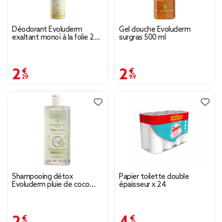
Déodorant Evoluderm
Gel douche Evoluderm
exaltant monoï à la folie 200
surgras 500 ml
ml
2,29 €
2,99 €
Shampooing détox
Papier toilette double
Evoluderm pluie de coco
épaisseur x 24
400 ml
2,39 €
4,95 €