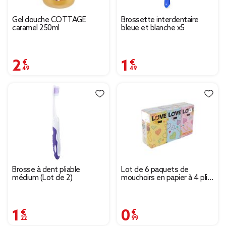
Gel douche COTTAGE
Brossette interdentaire
caramel 250ml
bleue et blanche x5
2,49 €
1,49 €
Brosse à dent pliable
Lot de 6 paquets de
médium (Lot de 2)
mouchoirs en papier à 4 plis
motif coeur Love
1,22 €
0,99 €