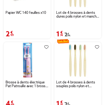
Papier WC 140 feuilles x10
Lot de 4 brosses à dents
dures poils nylon et manche
bambou
2,99 €
1,74 €
Prix remisé de 2,49 € à
2,49 €
OFFRE VIP
Brosse à dents électrique
Lot de 4 brosses à dents
Pat Patrouille avec 1 brosse
souples poils nylon et
recharge garçon ou fille
manche bambou
4,99 €
1,74 €
Prix remisé de 2,49 € à
2,49 €