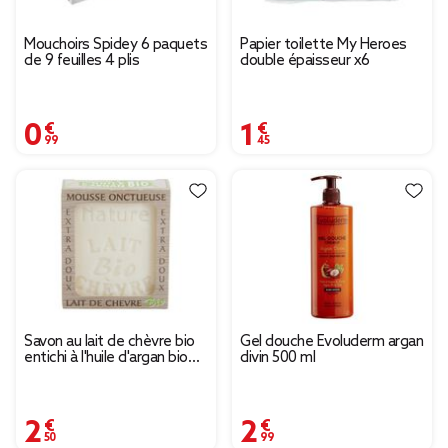
Mouchoirs Spidey 6 paquets
Papier toilette My Heroes
de 9 feuilles 4 plis
double épaisseur x6
0,99 €
1,45 €
Savon au lait de chèvre bio
Gel douche Evoluderm argan
entichi à l'huile d'argan bio
divin 500 ml
extra doux 100gr
2,50 €
2,99 €