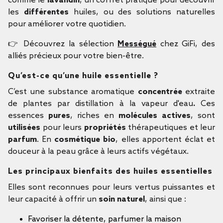
comme le
lavandin
, un coffret pratique pour découvrir
les
différentes
huiles, ou des solutions naturelles
pour améliorer votre quotidien.
👉 Découvrez la sélection
Mességué
chez GiFi, des
alliés précieux pour votre bien-être.
Qu’est-ce qu’une huile essentielle ?
C’est une substance aromatique
concentrée
extraite
de plantes par distillation à la vapeur d'eau
.
Ces
essences
pures
, riches en
molécules actives
, sont
utilisées
pour leurs
propriétés
thérapeutiques et leur
parfum
. En
cosmétique bio
, elles apportent éclat et
douceur à la peau grâce à leurs actifs végétaux.
Les principaux bienfaits des huiles essentielles
Elles sont reconnues pour leurs vertus puissantes et
leur capacité à offrir un
soin naturel
, ainsi que :
Favoriser la détente, parfumer la maison