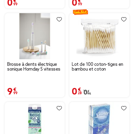
0,99 €
0,99 €
OFFRE VIP
Brosse à dents électrique
Lot de 100 coton-tiges en
sonique Homday 5 vitesses
bambou et coton
9,99 €
0,28 €
Prix remisé de 0,40 € à
0,40 €