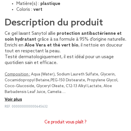
Matière(s) :
plastique
Coloris :
vert
Description du produit
Ce gel lavant Sanytol allie
protection antibactérienne et
soin hydratant
grâce à sa formule à 95% d'origine naturelle.
Enrichi en
Aloe Vera et thé vert bio
, il nettoie en douceur
tout en respectant la peau.
Testé dermatologiquement, il est idéal pour un usage
quotidien sain et efficace.
Composition :
Aqua (Water), Sodium Laureth Sulfate, Glycerin,
Cocamidopropyl Betaine,PEG-150 Distearate, Propylene Glycol,
Coco-Glucoside, Glyceryl Oleate, C12-13 Alkyl Lactate, Aloe
Barbadensis Leaf Juice, Camelia …
Voir plus
REF.
000000000000645632
Ce produit vous plaît ?