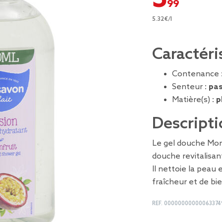
5.32€/l
Caractéri
Contenance 
Senteur :
pas
Matière(s) :
p
Descripti
Le gel douche Mon
douche revitalisa
Il nettoie la peau
fraîcheur et de bi
REF.
00000000000063374