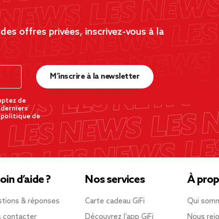
es offres privées, inscrivez-vous à la
M’inscrire à la newsletter
eptez de
 derniers
 politique de
oin d’aide ?
Nos services
À prop
tions & réponses
Carte cadeau GiFi
Qui som
 contacter
Découvrez l’app GiFi
Nous rejo