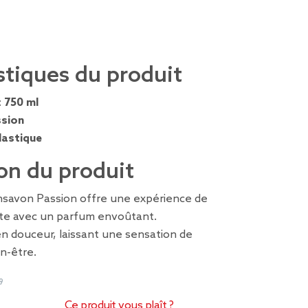
stiques du produit
:
750 ml
sion
lastique
on du produit
savon Passion offre une expérience de
nte avec un parfum envoûtant.
 en douceur, laissant une sensation de
en-être.
9
Ce produit vous plaît ?