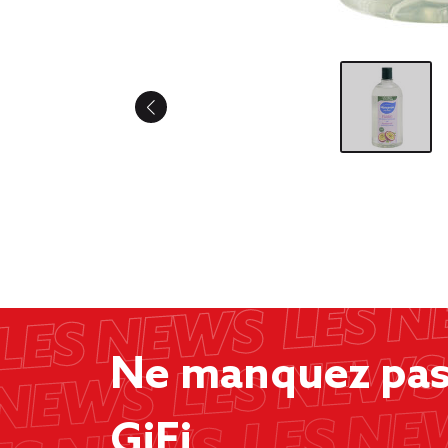
Ne manquez pas 
GiFi