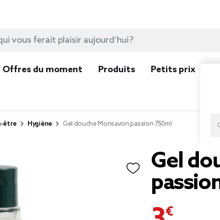
Offres du moment
Produits
Petits prix
N
n-être
Hygiène
Gel douche Monsavon passion 750ml
Gel do
passio
3,99 €