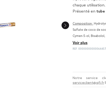
chaque utilisation.
Présenté en
tube
Composition :
Hydrolys
Sulfate de coco de sod
Cymen-5-ol, Bisabolol,
Voir plus
REF.
00000000000064457
Notre service c
serviceclient@gifi.fr