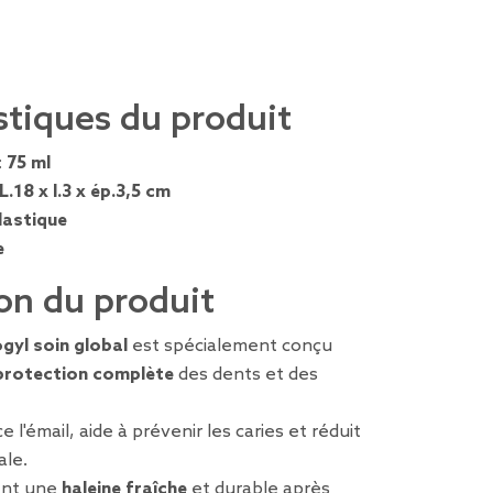
stiques du produit
:
75 ml
L.18 x l.3 x ép.3,5 cm
lastique
e
on du produit
gyl soin global
est spécialement conçu
protection complète
des dents et des
 l'émail, aide à prévenir les caries et réduit
ale.
ent une
haleine fraîche
et durable après