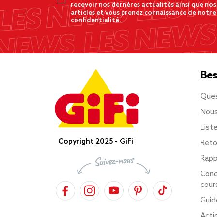
recevoir nos dernères actualités ainsi que nos
articles et vous prenez connaissance de notre
confidentialité.
Bes
Ques
Nous
List
Copyright 2025 - GiFi
Reto
Rapp
Cond
cour
Guid
Acti