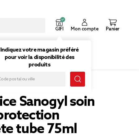
GIFI
Mon compte
Panier
ouveautés
Inspirations
Indiquez votre magasin préféré
pour voir la disponibilité des
produits
ube 75ml
ice Sanogyl soin
protection
te tube 75ml