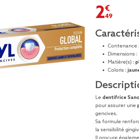
2,49 €
Caractéri
Contenance 
Dimensions :
Matière(s) :
p
Coloris :
jaun
Descripti
Le
dentifrice Sano
pour assurer une
gencives.
Sa formule renforce
la sensibilité gingiv
Il procure égalem