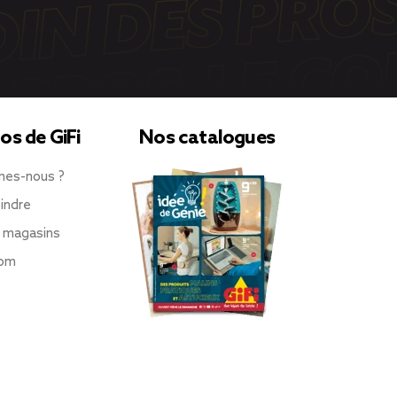
os de GiFi
Nos catalogues
mes-nous ?
indre
 magasins
oom