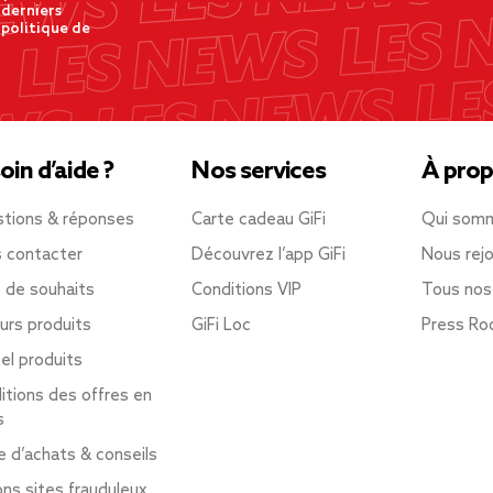
 derniers
 politique de
oin d’aide ?
Nos services
À prop
tions & réponses
Carte cadeau GiFi
Qui som
 contacter
Découvrez l’app GiFi
Nous rejo
e de souhaits
Conditions VIP
Tous nos
urs produits
GiFi Loc
Press R
el produits
itions des offres en
s
e d’achats & conseils
ons sites frauduleux