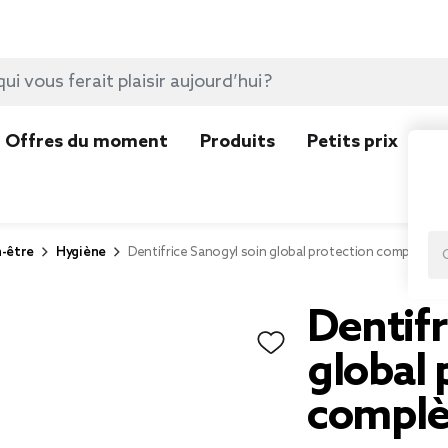
Offres du moment
Produits
Petits prix
N
n-être
Hygiène
Dentifrice Sanogyl soin global protection complète t
Dentifr
global 
complè