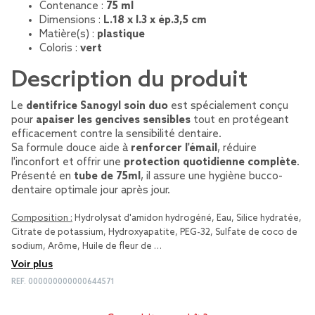
Contenance :
75 ml
Dimensions :
L.18 x l.3 x ép.3,5 cm
Matière(s) :
plastique
Coloris :
vert
Description du produit
Le
dentifrice Sanogyl soin duo
est spécialement conçu
pour
apaiser les gencives sensibles
tout en protégeant
efficacement contre la sensibilité dentaire.
Sa formule douce aide à
renforcer l'émail
, réduire
l'inconfort et offrir une
protection quotidienne complète
.
Présenté en
tube de 75ml
, il assure une hygiène bucco-
dentaire optimale jour après jour.
Composition :
Hydrolysat d'amidon hydrogéné, Eau, Silice hydratée,
Citrate de potassium, Hydroxyapatite, PEG-32, Sulfate de coco de
sodium, Arôme, Huile de fleur de …
Voir plus
REF.
000000000000644571