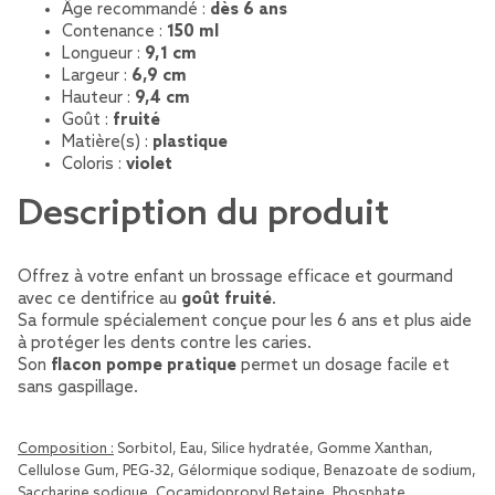
Âge recommandé :
dès 6 ans
Contenance :
150 ml
Longueur :
9,1 cm
Largeur :
6,9 cm
Hauteur :
9,4 cm
Goût :
fruité
Matière(s) :
plastique
Coloris :
violet
Description du produit
Offrez à votre enfant un brossage efficace et gourmand
avec ce dentifrice au
goût fruité
.
Sa formule spécialement conçue pour les 6 ans et plus aide
à protéger les dents contre les caries.
Son
flacon pompe pratique
permet un dosage facile et
sans gaspillage.
Composition :
Sorbitol, Eau, Silice hydratée, Gomme Xanthan,
Cellulose Gum, PEG-32, Gélormique sodique, Benazoate de sodium,
Saccharine sodique, Cocamidopropyl Betaine, Phosphate