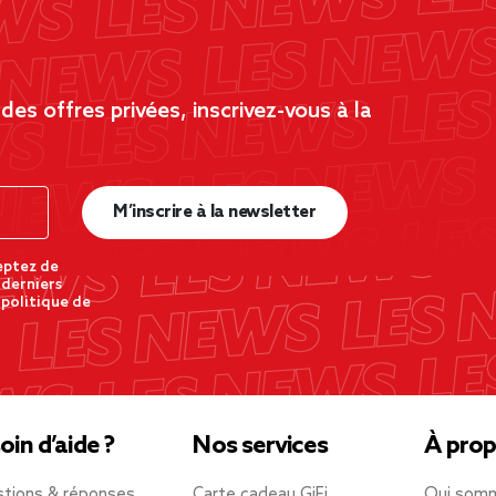
es offres privées, inscrivez-vous à la
M’inscrire à la newsletter
eptez de
 derniers
 politique de
oin d’aide ?
Nos services
À prop
tions & réponses
Carte cadeau GiFi
Qui som