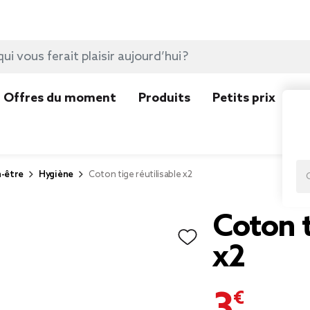
Offres du moment
Produits
Petits prix
N
n-être
Hygiène
Coton tige réutilisable x2
Coton t
x2
3,29 €