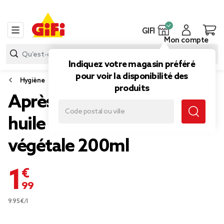
GIFI
Mon compte
Indiquez votre magasin préféré
pour voir la disponibilité des
Hygiène
produits
Après-shampoing Fructis
huile d'Amla et kératine
végétale 200ml
1,99 €
9.95€/l