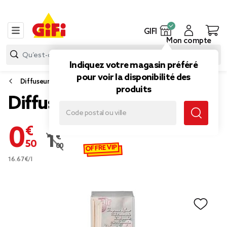
GIFI
Mon compte
Indiquez votre magasin préféré
pour voir la disponibilité des
Diffuseur d’huiles essentielles
produits
Diffuseur de parfum
0,50 €
1,00 €
Prix remisé de 1,00 € à 0,50 €
OFFRE VIP
16.67€/l