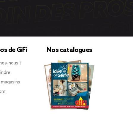
os de GiFi
Nos catalogues
mes-nous ?
indre
 magasins
oom