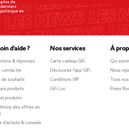
eptez de
 derniers
 politique de
oin d’aide ?
Nos services
À prop
tions & réponses
Carte cadeau GiFi
Qui som
 contacter
Découvrez l’app GiFi
Nous rejo
e de souhaits
Conditions VIP
Tous nos
urs produits
GiFi Loc
Press R
el produits
itions des offres en
s
e d’achats & conseils