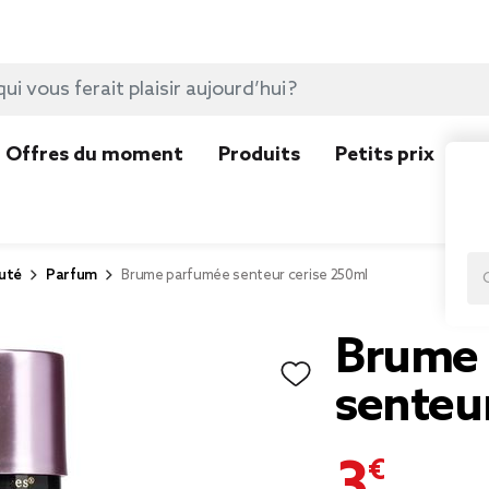
Offres du moment
Produits
Petits prix
N
uté
Parfum
Brume parfumée senteur cerise 250ml
Brume
senteu
3,99 €