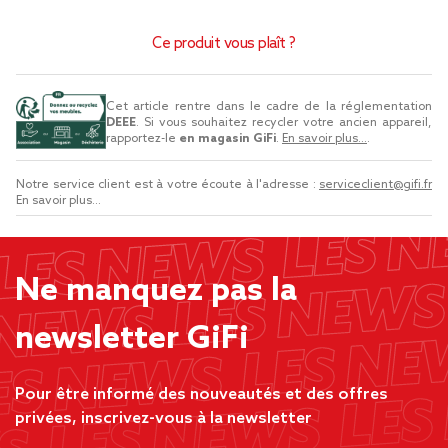
Ce produit vous plaît ?
Cet article rentre dans le cadre de la réglementation
DEEE
. Si vous souhaitez recycler votre ancien appareil,
rapportez-le
en magasin GiFi
.
En savoir plus...
.
Notre service client est à votre écoute à l'adresse :
serviceclient@gifi.fr
En savoir plus...
Ne manquez pas la
newsletter GiFi
Pour être informé des nouveautés et des offres
privées, inscrivez-vous à la newsletter