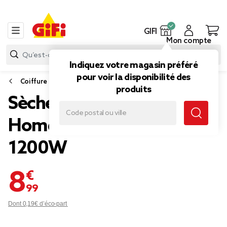
GIFI
Mon compte
Indiquez votre magasin préféré
pour voir la disponibilité des
Coiffure
produits
Sèche cheveux pliable
Homday 2 vitesses 1000-
1200W
8,99 €
Dont 0,19€ d’éco-part