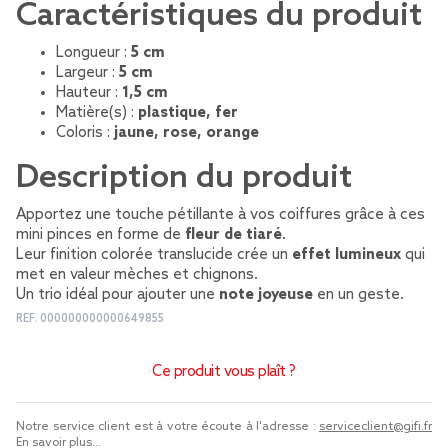
Caractéristiques du produit
Longueur :
5 cm
Largeur :
5 cm
Hauteur :
1,5 cm
Matière(s) :
plastique, fer
Coloris :
jaune, rose, orange
Description du produit
Apportez une touche pétillante à vos coiffures grâce à ces
mini pinces en forme de
fleur de tiaré
.
Leur finition colorée translucide crée un
effet lumineux
qui
met en valeur mèches et chignons.
Un trio idéal pour ajouter une
note joyeuse
en un geste.
REF.
000000000000649855
Ce produit vous plaît ?
Notre service client est à votre écoute à l'adresse :
serviceclient@gifi.fr
En savoir plus...