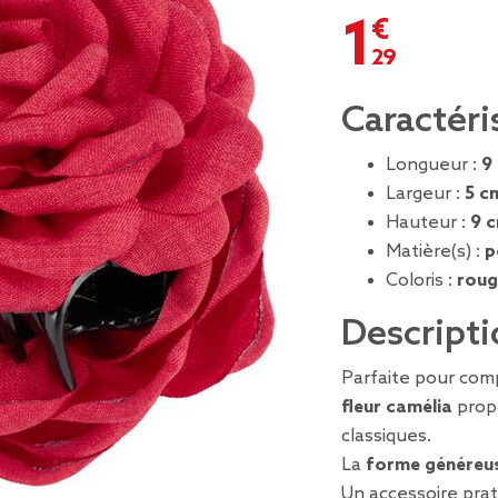
1,29 €
Caractéri
Longueur :
9
Largeur :
5 c
Hauteur :
9 
Matière(s) :
p
Coloris :
roug
Descripti
Parfaite pour com
fleur camélia
prop
classiques.
La
forme généreu
Un accessoire pra