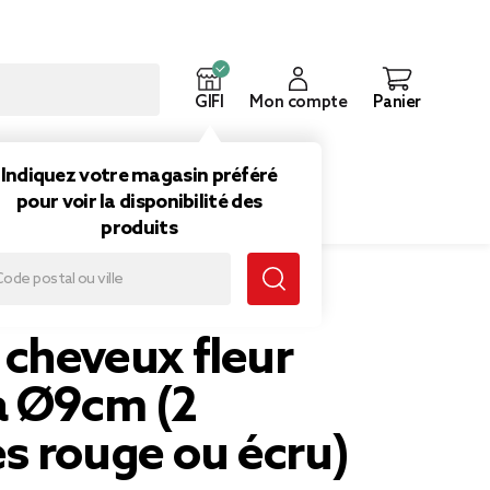
GIFI
Mon compte
Panier
ouveautés
Inspirations
Indiquez votre magasin préféré
pour voir la disponibilité des
produits
u écru)
 cheveux fleur
a Ø9cm (2
s rouge ou écru)