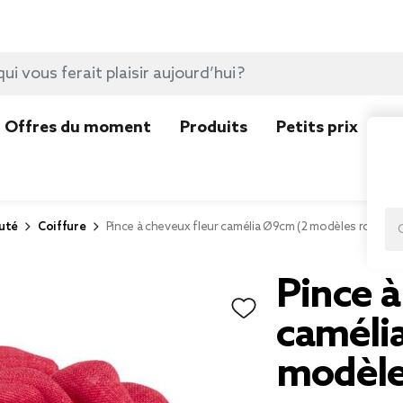
Offres du moment
Produits
Petits prix
N
uté
Coiffure
Pince à cheveux fleur camélia Ø9cm (2 modèles rouge o
Pince à
caméli
modèle