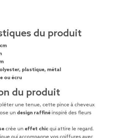
stiques du produit
 cm
m
cm
olyester, plastique, métal
e ou écru
on du produit
pléter une tenue, cette pince à cheveux
ose un
design raffiné
inspiré des fleurs
se
crée un
effet chic
qui attire le regard.
tique qui accompagne vos coiffures avec