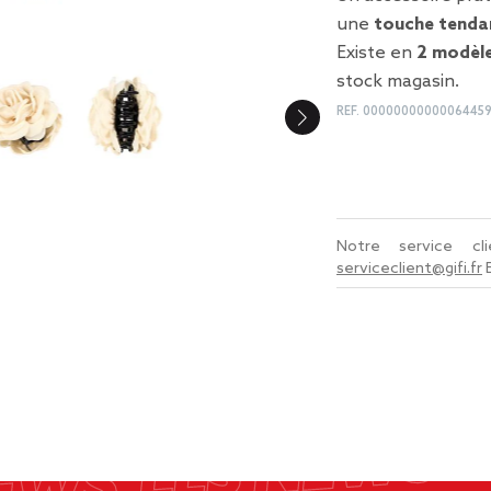
une
touche tenda
Existe en
2 modèle
stock magasin.
REF.
0000000000006445
Notre service c
serviceclient@gifi.fr