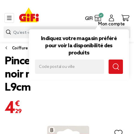
GIFI
Mon compte
Indiquez votre magasin préféré
pour voir la disponibilité des
Coiffure
produits
Pince à cheveux crocodile
noir mat toucher doux
L9cm
4,29 €