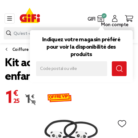
GIFI
Mon compte
Indiquez votre magasin préféré
pour voir la disponibilité des
Coiffure
produits
Kit accessoires cheveux
enfant x6
1,25 €
OFFRE VIP
1,78 €
Prix remisé de 1,78 € à 1,25 €