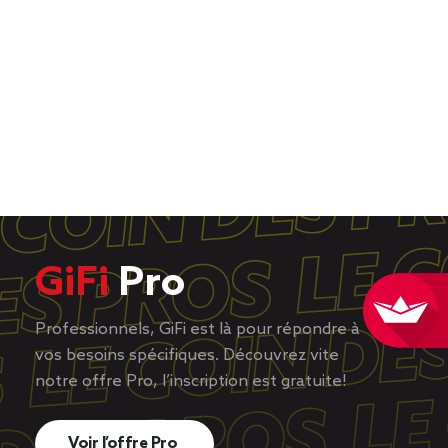
GiFi
Pro
Professionnels, GiFi est là pour répondre à
vos besoins spécifiques. Découvrez vite
notre offre Pro, l’inscription est gratuite!
Voir l’offre Pro