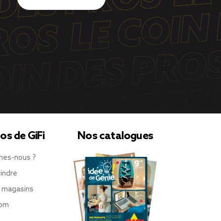
os de GiFi
Nos catalogues
mes-nous ?
indre
 magasins
oom