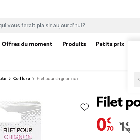
Offres du moment
Produits
Petits prix
N
uté
Coiffure
Filet pour chignon noir
Filet p
0,70 €
1,00 
Prix r