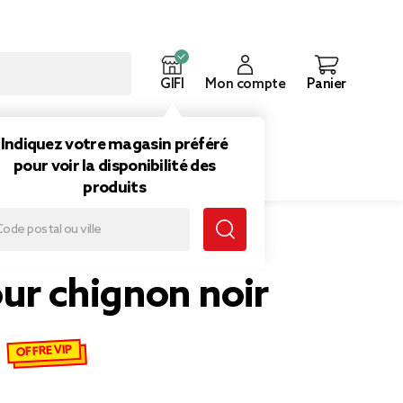
GIFI
Mon compte
Panier
ouveautés
Inspirations
Indiquez votre magasin préféré
pour voir la disponibilité des
produits
our chignon noir
OFFRE VIP
€
emisé de 1,00 € à 0,70 €