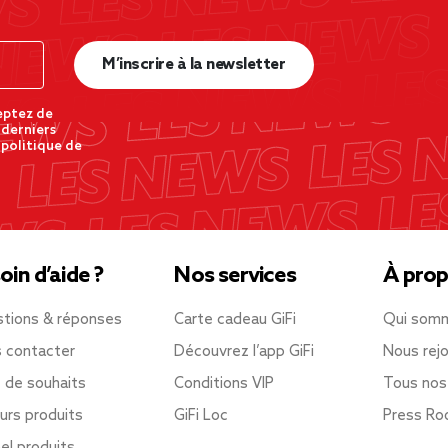
M’inscrire à la newsletter
eptez de
 derniers
 politique de
oin d’aide ?
Nos services
À prop
tions & réponses
Carte cadeau GiFi
Qui som
 contacter
Découvrez l’app GiFi
Nous rejo
e de souhaits
Conditions VIP
Tous nos
urs produits
GiFi Loc
Press R