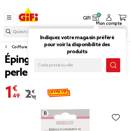
GIFI
Mon compte
Indiquez votre magasin préféré
pour voir la disponibilité des
Coiffure
produits
Épingle à chignon décor
perle x18
1,49 €
OFFRE VIP
2,99 €
Prix remisé de 2,99 € à 1,49 €