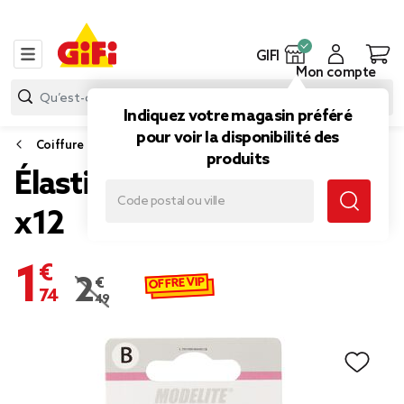
GIFI
Mon compte
Indiquez votre magasin préféré
pour voir la disponibilité des
Coiffure
produits
Élastique latex ondulé noir
x12
1,74 €
OFFRE VIP
2,49 €
Prix remisé de 2,49 € à 1,74 €