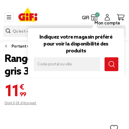
GIFI
Mon compte
Indiquez votre magasin préféré
pour voir la disponibilité des
Portant vêtement et range chaussure
produits
Range chaussures métal
gris 3 niveaux
11,99 €
Dont 0,2€ d’éco-part