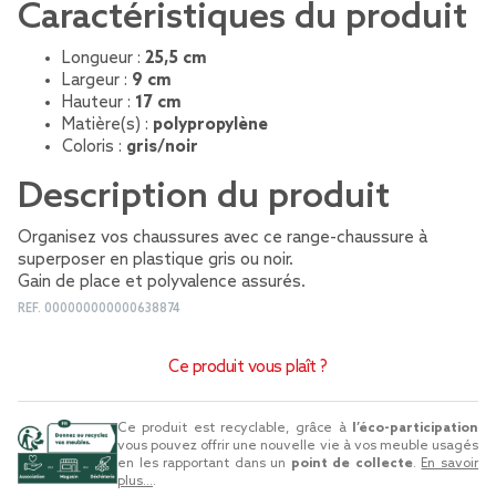
Caractéristiques du produit
Longueur :
25,5 cm
Largeur :
9 cm
Hauteur :
17 cm
Matière(s) :
polypropylène
Coloris :
gris/noir
Description du produit
Organisez vos chaussures avec ce range-chaussure à
superposer en plastique gris ou noir.
Gain de place et polyvalence assurés.
REF.
000000000000638874
Ce produit vous plaît ?
Ce produit est recyclable, grâce à
l’éco-participation
vous pouvez offrir une nouvelle vie à vos meuble usagés
en les rapportant dans un
point de collecte
.
En savoir
plus...
.