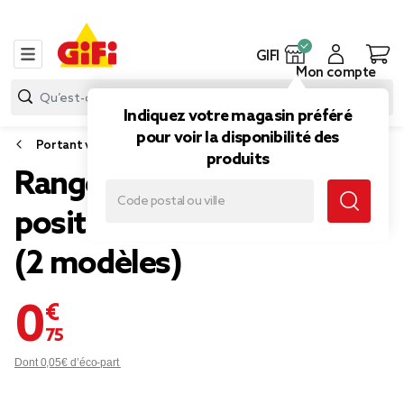
GIFI
Mon compte
Indiquez votre magasin préféré
pour voir la disponibilité des
Portant vêtement et range chaussure
produits
Range chaussures 4
positions 25,5x9xH17cm
(2 modèles)
0,75 €
Dont 0,05€ d’éco-part