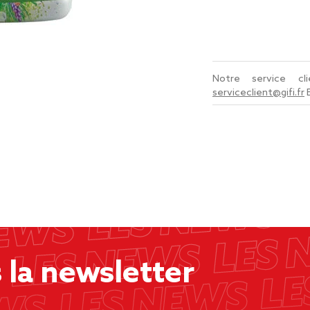
Notre service c
serviceclient@gifi.fr
la newsletter