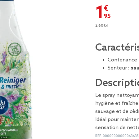
1,95 €
2.60€/l
Caractéri
Contenance 
Senteur :
sau
Descripti
Le spray nettoyan
hygiène et fraîch
sauvage et de cèd
Idéal pour mainten
sensation de nette
REF.
00000000000063635