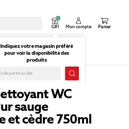
GIFI
Mon compte
Panier
ouveautés
Inspirations
Indiquez votre magasin préféré
pour voir la disponibilité des
produits
e sauvage et cèdre 750ml
nettoyant WC
ur sauge
e et cèdre 750ml