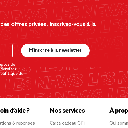
es offres privées, inscrivez-vous à la
M’inscrire à la newsletter
eptez de
 derniers
 politique de
oin d’aide ?
Nos services
À prop
tions & réponses
Carte cadeau GiFi
Qui som