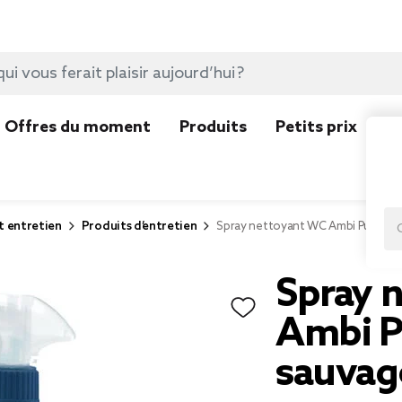
Offres du moment
Produits
Petits prix
N
t entretien
Produits d’entretien
Spray nettoyant WC Ambi Pur saug
Spray 
Ambi P
sauvag