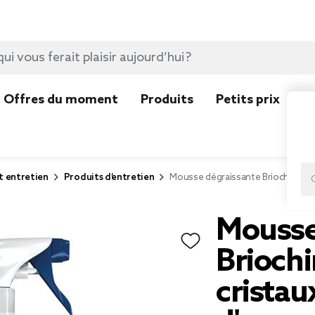
Offres du moment
Produits
Petits prix
N
t entretien
Produits d’entretien
Mousse dégraissante Briochin savo
Mousse
Briochi
cristau