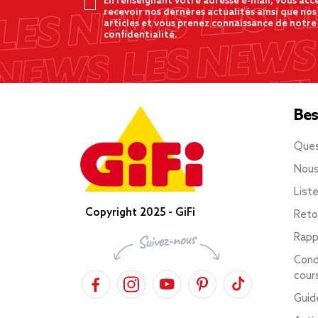
En renseignant votre adresse e-mail, vous acc
recevoir nos dernères actualités ainsi que nos
articles et vous prenez connaissance de notre
confidentialité.
Bes
Ques
Nous
List
Copyright 2025 - GiFi
Reto
Rapp
Cond
cour
Guid