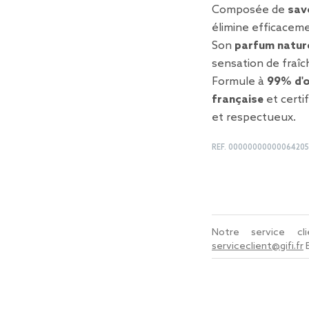
Composée de
sav
élimine efficaceme
Son
parfum nature
sensation de fraîc
Formule à
99% d'o
française
et certi
et respectueux.
REF.
00000000000064205
Notre service c
serviceclient@gifi.fr