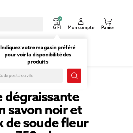
GIFI
Mon compte
Panier
ouveautés
Inspirations
Indiquez votre magasin préféré
pour voir la disponibilité des
produits
n noir et cristaux de soude fleur d'oranger 750ml
 dégraissante
n savon noir et
x de soude fleur