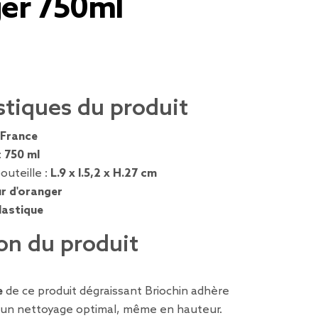
ger 750ml
stiques du produit
France
:
750 ml
outeille :
L.9 x l.5,2 x H.27 cm
ur d'oranger
lastique
on du produit
e
de ce produit dégraissant Briochin adhère
 un nettoyage optimal, même en hauteur.