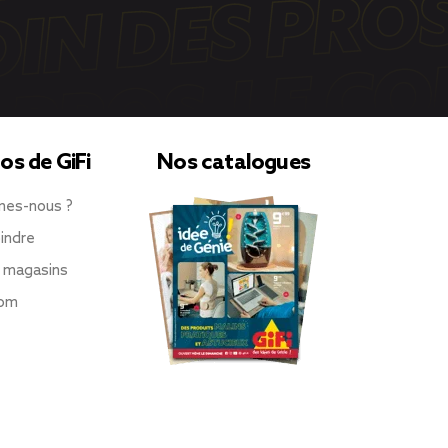
os de GiFi
Nos catalogues
mes-nous ?
indre
 magasins
oom