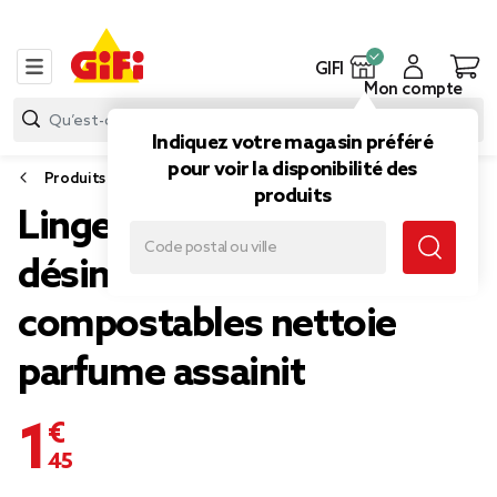
GIFI
Mon compte
Indiquez votre magasin préféré
pour voir la disponibilité des
Produits d’entretien
produits
Lingettes WC x56 Harpic
désinfectantes
compostables nettoie
parfume assainit
1,45 €