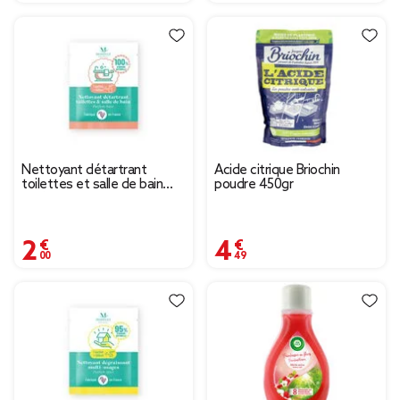
Nettoyant détartrant
Acide citrique Briochin
toilettes et salle de bain
poudre 450gr
parfum boisé Mességué
sachet pour 500ml
2,00 €
4,49 €