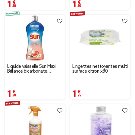
1,30 €
1,30 €
Liquide vaisselle Sun Maxi
Lingettes nettoyantes multi
Brillance bicarbonate
surface citron x80
senteur pamplemousse
500ml
1,30 €
1,29 €