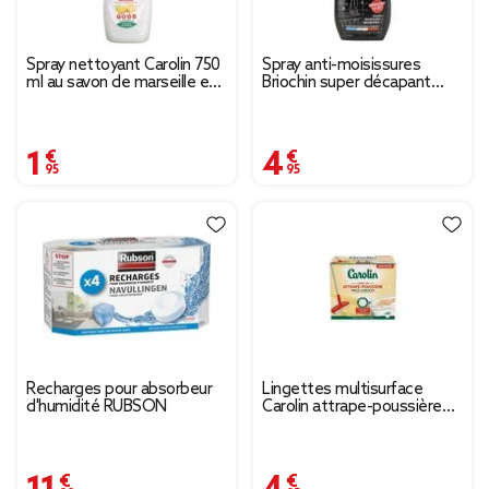
Spray nettoyant Carolin 750
Spray anti-moisissures
ml au savon de marseille et
Briochin super décapant
agrumes
désinfectant 500ml
1,95 €
4,95 €
Recharges pour absorbeur
Lingettes multisurface
d'humidité RUBSON
Carolin attrape-poussière
40 feuilles
11,99 €
4,95 €