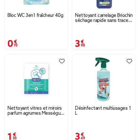
Bloc WC 3en1 fraîcheur 40g
Nettoyant carrelage Briochin
séchage rapide sans traces
eucalyptus 1L
0,70 €
3,90 €
Nettoyant vitres et miroirs
Désinfectant multiusages 1
parfum agrumes Mességué
L
sachet pour 500ml
1,50 €
3,49 €