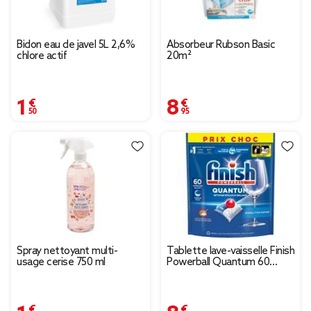
Bidon eau de javel 5L 2,6%
Absorbeur Rubson Basic
chlore actif
20m²
1,50 €
8,95 €
Spray nettoyant multi-
Tablette lave-vaisselle Finish
usage cerise 750 ml
Powerball Quantum 60
capsules
1,55 €
8,95 €