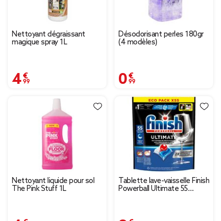
Nettoyant dégraissant
Désodorisant perles 180gr
magique spray 1L
(4 modèles)
4,99 €
0,99 €
Nettoyant liquide pour sol
Tablette lave-vaisselle Finish
The Pink Stuff 1L
Powerball Ultimate 55
capsules parfum frais