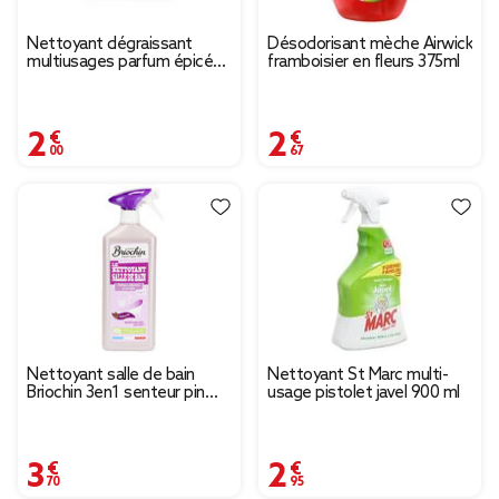
Nettoyant dégraissant
Désodorisant mèche Airwick
multiusages parfum épicé
framboisier en fleurs 375ml
Mességué sachet pour
500ml
2,00 €
2,67 €
Nettoyant salle de bain
Nettoyant St Marc multi-
Briochin 3en1 senteur pin
usage pistolet javel 900 ml
750ml
3,70 €
2,95 €