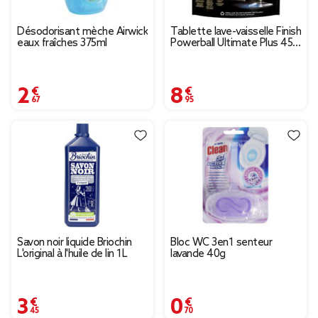
Désodorisant mèche Airwick
Tablette lave-vaisselle Finish
eaux fraîches 375ml
Powerball Ultimate Plus 45
capsules
2,67 €
8,95 €
Savon noir liquide Briochin
Bloc WC 3en1 senteur
L'original à l'huile de lin 1L
lavande 40g
3,45 €
0,70 €