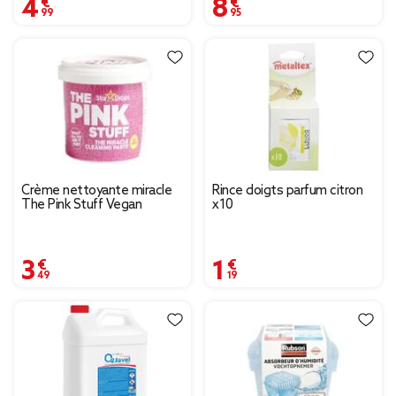
4,99 €
8,95 €
Crème nettoyante miracle
Rince doigts parfum citron
The Pink Stuff Vegan
x10
3,49 €
1,19 €