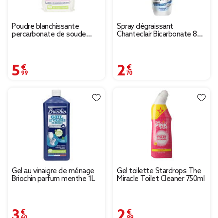
Poudre blanchissante
Spray dégraissant
percarbonate de soude
Chanteclair Bicarbonate 800
Briochin L'authentique 500gr
ml
5,99 €
2,70 €
Gel au vinaigre de ménage
Gel toilette Stardrops The
Briochin parfum menthe 1L
Miracle Toilet Cleaner 750ml
3,60 €
2,99 €