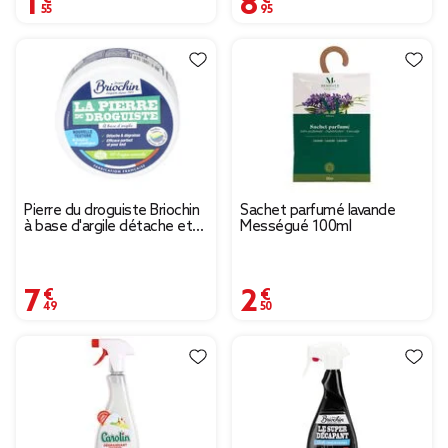
Pierre du droguiste Briochin
Sachet parfumé lavande
à base d'argile détache et
Mességué 100ml
dégraisse 300gr
7,49 €
2,50 €