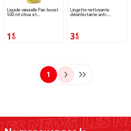
Liquide vaisselle Paic boost
Lingette nettoyante
500 ml citrus et
désinfectante anti-
pamplemousse
bactérienne St Marc x80
1,50 €
3,50 €
1