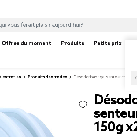
Offres du moment
Produits
Petits prix
N
t entretien
Produits d’entretien
Désodorisant gel senteur coton fra
Désodo
senteur
150g x