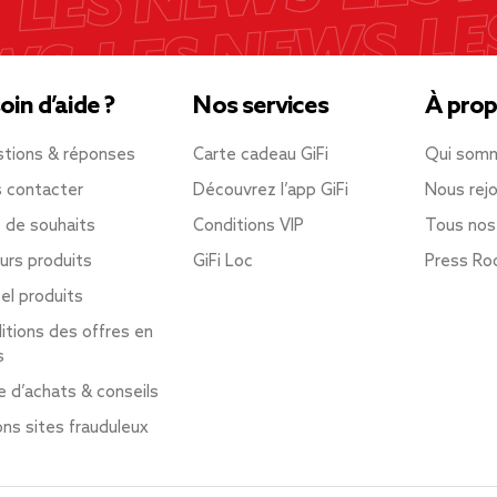
oin d’aide ?
Nos services
À prop
tions & réponses
Carte cadeau GiFi
Qui som
 contacter
Découvrez l’app GiFi
Nous rejo
e de souhaits
Conditions VIP
Tous nos
urs produits
GiFi Loc
Press R
el produits
itions des offres en
s
e d’achats & conseils
ons sites frauduleux