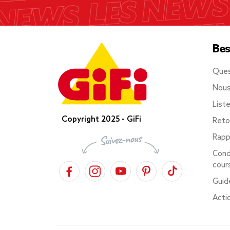
Bes
Ques
Nous
List
Copyright 2025 - GiFi
Reto
Rapp
Cond
cour
Guid
Acti