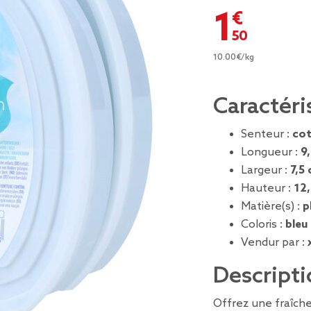
1,50 €
10.00€/kg
Caractéri
Senteur :
cot
Longueur :
9
Largeur :
7,5
Hauteur :
12
Matière(s) :
p
Coloris :
bleu
Vendur par :
Descripti
Offrez une fraîche