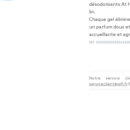
désodorisants At 
lin.
Chaque gel élimine
un parfum doux et
accueillante et ag
REF.
00000000000063430
Notre service c
serviceclient@gifi.fr