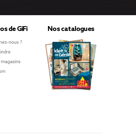
os de GiFi
Nos catalogues
mes-nous ?
indre
 magasins
oom