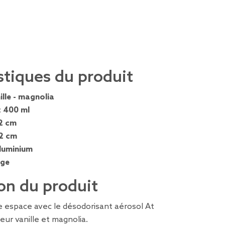
stiques du produit
ille - magnolia
:
400 ml
2 cm
,2 cm
luminium
nge
on du produit
e espace avec le désodorisant aérosol At
ur vanille et magnolia.