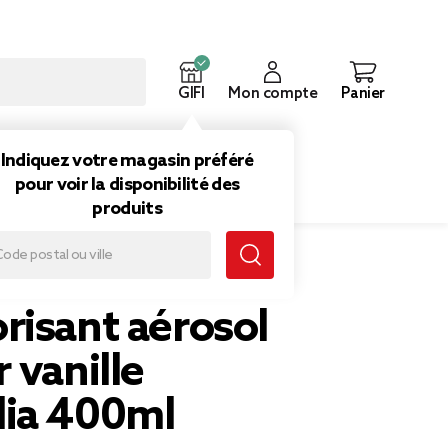
GIFI
Mon compte
Panier
ouveautés
Inspirations
Indiquez votre magasin préféré
pour voir la disponibilité des
produits
lle magnolia 400ml
risant aérosol
 vanille
ia 400ml