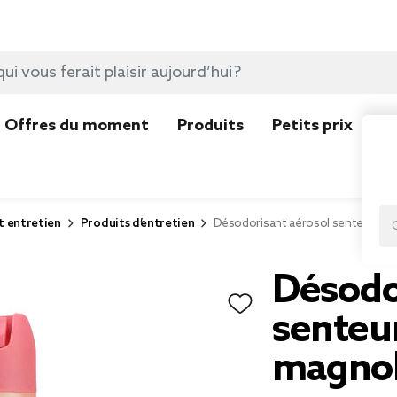
Offres du moment
Produits
Petits prix
N
t entretien
Produits d’entretien
Désodorisant aérosol senteur vani
Désodo
senteur
magnol