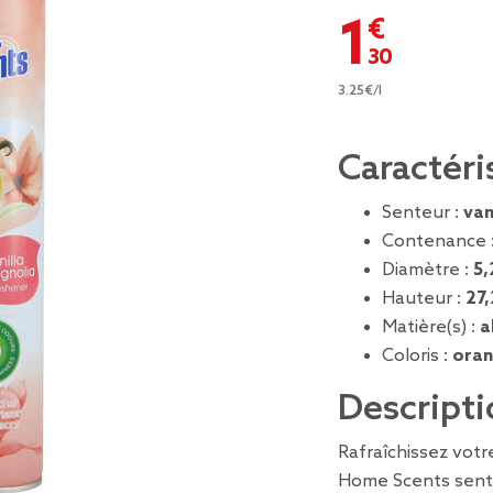
1,30 €
3.25€/l
Caractéri
Senteur :
van
Contenance 
Diamètre :
5,
Hauteur :
27
Matière(s) :
a
Coloris :
ora
Descripti
Rafraîchissez votr
Home Scents sente