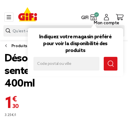
GIFI
Mon compte
Indiquez votre magasin préféré
pour voir la disponibilité des
Produits d’entretien
produits
Désodorisant aérosol
senteur coton frais lin
400ml
1,30 €
3.25€/l