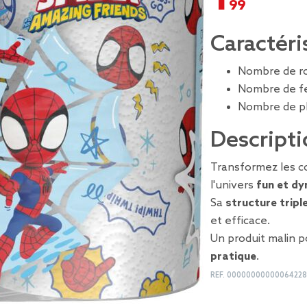
Caractéri
Nombre de ro
Nombre de feu
Nombre de pli
Descripti
Transformez les co
l'univers
fun et d
Sa
structure tripl
et efficace.
Un produit malin 
pratique
.
REF.
00000000000064228