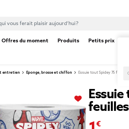
Offres du moment
Produits
Petits prix
N
t entretien
Eponge, brosse et chiffon
Essuie tout Spidey 75 feuilles 
Essuie 
feuille
1,99 €