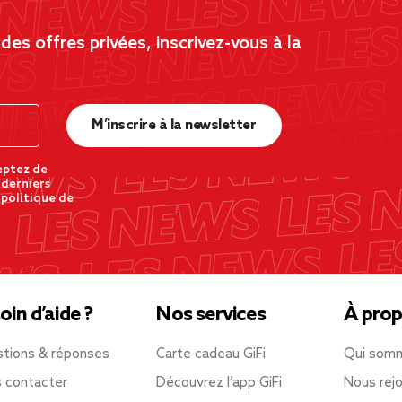
es offres privées, inscrivez-vous à la
M’inscrire à la newsletter
eptez de
 derniers
 politique de
oin d’aide ?
Nos services
À prop
tions & réponses
Carte cadeau GiFi
Qui som
 contacter
Découvrez l’app GiFi
Nous rejo