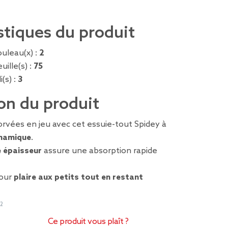
stiques du produit
uleau(x) :
2
ille(s) :
75
(s) :
3
on du produit
rvées en jeu avec cet essuie-tout Spidey à
ynamique
.
e épaisseur
assure une absorption rapide
pour
plaire aux petits tout en restant
2
Ce produit vous plaît ?