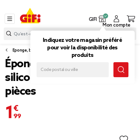
GIFI
Mon compte
Indiquez votre magasin préféré
pour voir la disponibilité des
Eponge, brosse et chiffon
produits
Éponge multiusage
silicone 11,5x7xÉp2cm 3
pièces
1,99 €