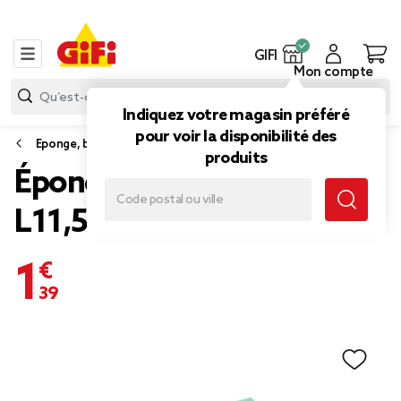
GIFI
Mon compte
Indiquez votre magasin préféré
pour voir la disponibilité des
Eponge, brosse et chiffon
produits
Éponge à poncer x2
L11,5x6,8xH5cm
1,39 €