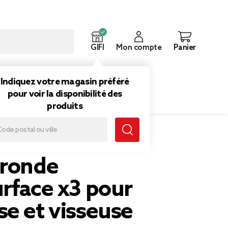
GIFI
Mon compte
Panier
ouveautés
Inspirations
Indiquez votre magasin préféré
pour voir la disponibilité des
produits
 pour perçeuse et visseuse
 ronde
rface x3 pour
e et visseuse