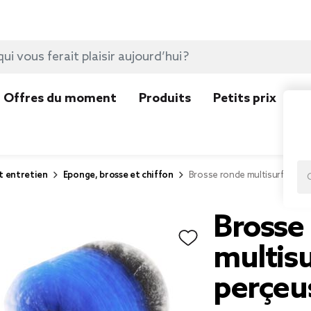
Offres du moment
Produits
Petits prix
N
t entretien
Eponge, brosse et chiffon
Brosse ronde multisurface x3
Brosse
multisu
perçeus