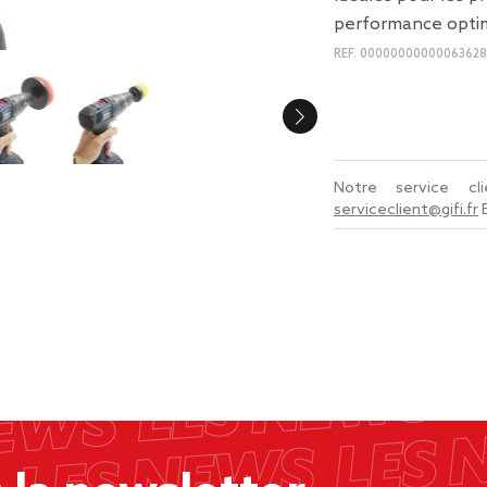
performance optim
REF.
0000000000006362
Notre service c
serviceclient@gifi.fr