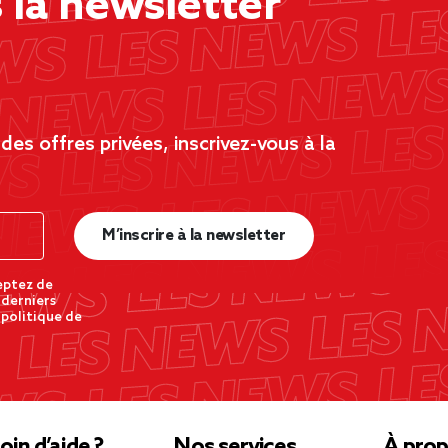
la newsletter
es offres privées, inscrivez-vous à la
M’inscrire à la newsletter
eptez de
 derniers
 politique de
oin d’aide ?
Nos services
À prop