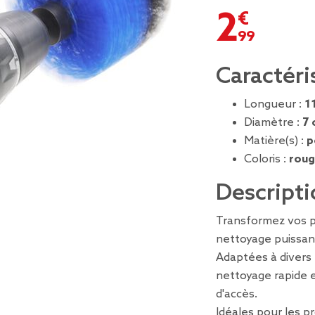
2,99 €
Caractéri
Longueur :
1
Diamètre :
7 
Matière(s) :
p
Coloris :
roug
Descripti
Transformez vos p
nettoyage puissant
Adaptées à divers
nettoyage rapide e
d'accès.
Idéales pour les p