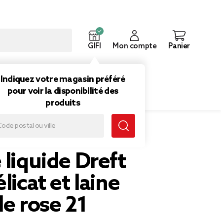
GIFI
Mon compte
Panier
ouveautés
Inspirations
Indiquez votre magasin préféré
pour voir la disponibilité des
produits
 linge délicat et laine bouteille rose 21 lavages
 liquide Dreft
licat et laine
le rose 21