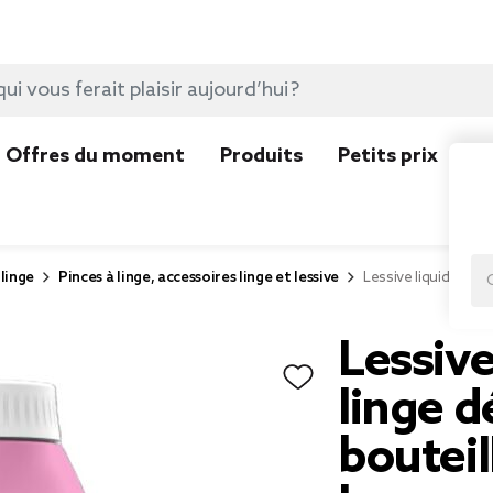
Offres du moment
Produits
Petits prix
N
linge
Pinces à linge, accessoires linge et lessive
Lessive liquide Dreft
Lessive
linge dé
bouteil