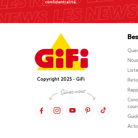
confidentialité.
Bes
Ques
Nous
List
Copyright 2025 - GiFi
Reto
Rapp
Cond
cour
Guid
Acti