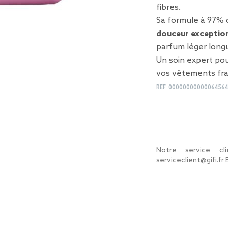
fibres.
Sa formule à 97% d
douceur exceptio
parfum léger long
Un soin expert pou
vos vêtements frag
REF.
0000000000006456
Notre service c
serviceclient@gifi.fr