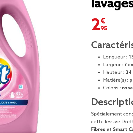
lavage
2,95 €
Caractéri
Longueur :
1
Largeur :
7 c
Hauteur :
24
Matière(s) :
p
Coloris :
rose
Descripti
Spécialement conçue
cette lessive Dre
Fibres
et
Smart C