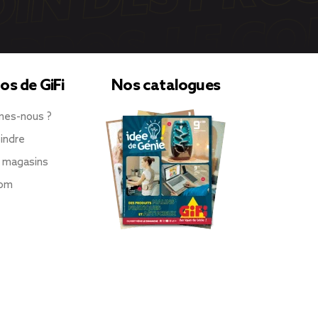
os de GiFi
Nos catalogues
mes-nous ?
indre
 magasins
oom