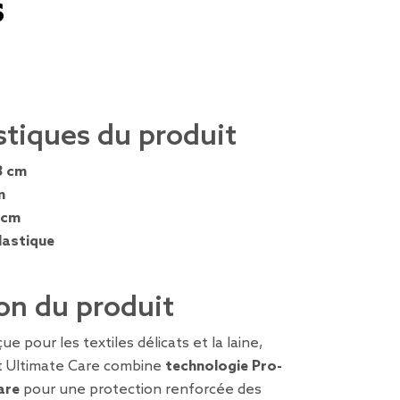
s
stiques du produit
3 cm
m
 cm
lastique
on du produit
 pour les textiles délicats et la laine,
ft Ultimate Care combine
technologie Pro-
are
pour une protection renforcée des