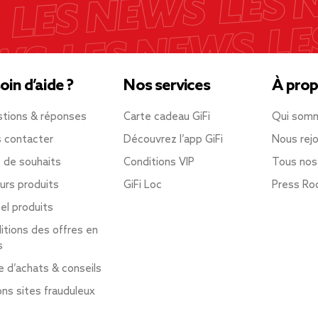
oin d’aide ?
Nos services
À prop
tions & réponses
Carte cadeau GiFi
Qui som
 contacter
Découvrez l’app GiFi
Nous rejo
e de souhaits
Conditions VIP
Tous nos
urs produits
GiFi Loc
Press R
el produits
itions des offres en
s
e d’achats & conseils
ons sites frauduleux