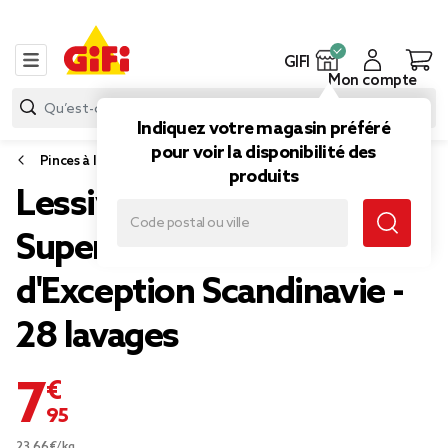
GIFI
Mon compte
Indiquez votre magasin préféré
pour voir la disponibilité des
Pinces à linge, accessoires linge et lessive
produits
Lessive éco-doses
Supercroix Voyages
d'Exception Scandinavie -
28 lavages
7,95 €
23.66€/kg