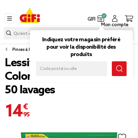
GIFI
Mon compte
Indiquez votre magasin préféré
pour voir la disponibilité des
Pinces à linge, accessoires linge et lessive
produits
Lessive Ariel 3in1 Pods
Color Mega Pack sachet
50 lavages
14,95 €