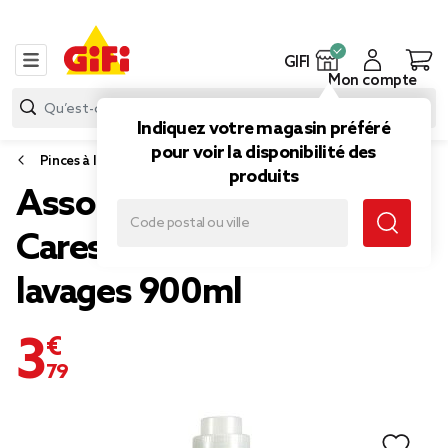
GIFI
Mon compte
Indiquez votre magasin préféré
pour voir la disponibilité des
Pinces à linge, accessoires linge et lessive
produits
Assouplissant Lenor
Caresse aérienne 36
lavages 900ml
3,79 €