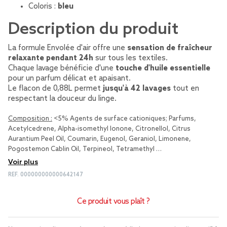
Coloris :
bleu
Description du produit
La formule Envolée d'air offre une
sensation de fraîcheur
relaxante pendant 24h
sur tous les textiles.
Chaque lavage bénéficie d'une
touche d'huile essentielle
pour un parfum délicat et apaisant.
Le flacon de 0,88L permet
jusqu'à 42 lavages
tout en
respectant la douceur du linge.
Composition :
<5% Agents de surface cationiques; Parfums,
Acetylcedrene, Alpha-isomethyl Ionone, Citronellol, Citrus
Aurantium Peel Oil, Coumarin, Eugenol, Geraniol, Limonene,
Pogostemon Cablin Oil, Terpineol, Tetramethyl …
Voir plus
REF.
000000000000642147
Ce produit vous plaît ?