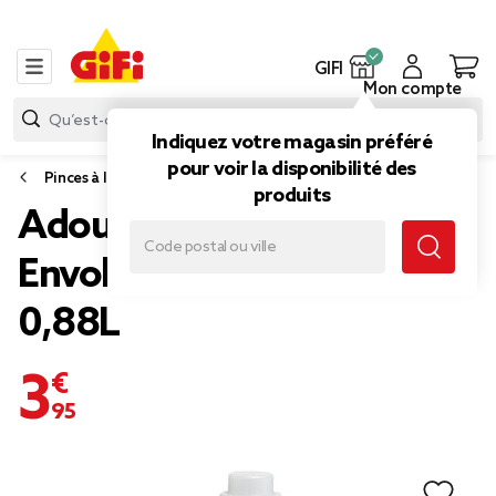
GIFI
Mon compte
Indiquez votre magasin préféré
pour voir la disponibilité des
Pinces à linge, accessoires linge et lessive
produits
Adoucissant liquide Lenor
Envolée d'air 42 lavages
0,88L
3,95 €