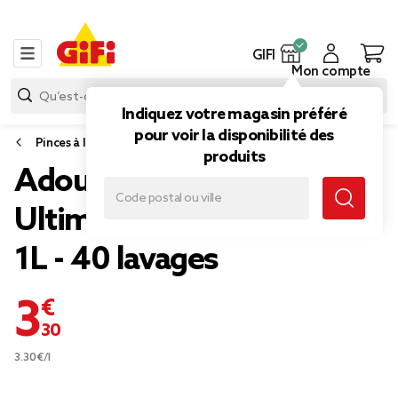
GIFI
Mon compte
Indiquez votre magasin préféré
pour voir la disponibilité des
Pinces à linge, accessoires linge et lessive
produits
Adoucissant Dreft
Ultimate Care Blue Dream
1L - 40 lavages
3,30 €
3.30€/l