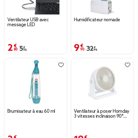
Ventilateur USB avec
Humidificateur nomade
message LED
2,80 €
9,90 €
Prix remisé de 5,50 € à 2,80 €
5,50 €
Prix remisé de 32,99 € 
32,99 €
Brumisateur à eau 60 ml
Ventilateur à poser Homday
3 vitesses inclinaison 90°
10W Ø20cm
2,49 €
19,99 €