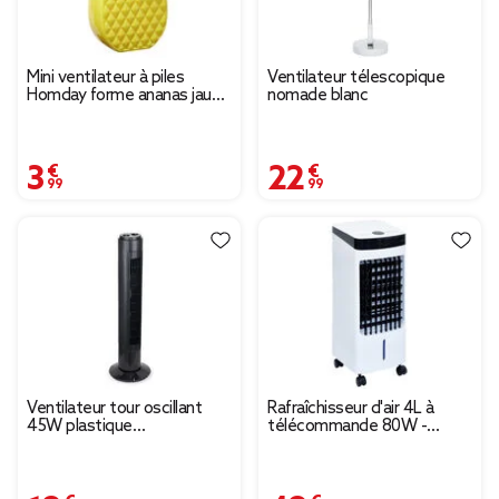
Mini ventilateur à piles
Ventilateur télescopique
Homday forme ananas jaune
nomade blanc
et vert
3,99 €
22,99 €
Ventilateur tour oscillant
Rafraîchisseur d'air 4L à
45W plastique
télécommande 80W -
Ø22xH74,5cm (2 modèles)
26,5x23xH58cm