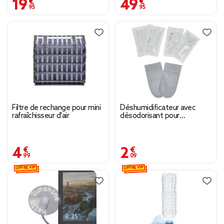
19,95 €
49,95 €
Filtre de rechange pour mini
Déshumidificateur avec
rafraîchisseur d'air
désodorisant pour
chaussures
4,99 €
2,09 €
OFFRE VIP
OFFRE VIP