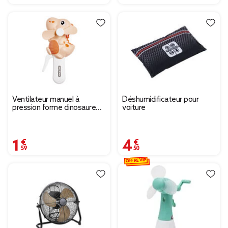
Ventilateur manuel à
Déshumidificateur pour
pression forme dinosaure
voiture
bleu ou gris
1,59 €
4,50 €
OFFRE VIP