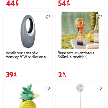
44,95 €
54,00 €
Ventilateur sans pâle
Brumisateur ventilateur
Homday 50W oscillation 60°
340ml (4 modèles)
plastique gris
29x17xH57,5cm
39,95 €
2,99 €