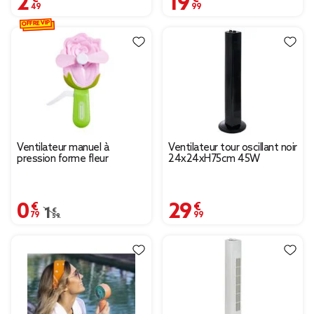
OFFRE VIP
Ventilateur manuel à
Ventilateur tour oscillant noir
pression forme fleur
24x24xH75cm 45W
0,79 €
29,99 €
Prix remisé de 1,59 € à 0,79 €
1,59 €