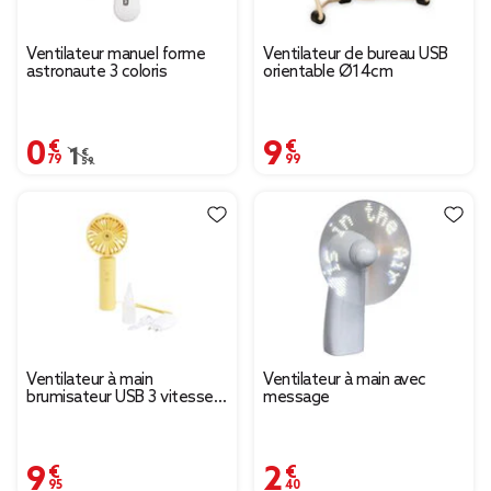
Ventilateur manuel forme
Ventilateur de bureau USB
astronaute 3 coloris
orientable Ø14cm
0,79 €
9,99 €
Prix remisé de 1,59 € à 0,79 €
1,59 €
Ventilateur à main
Ventilateur à main avec
brumisateur USB 3 vitesses
message
jaune
9,95 €
2,40 €