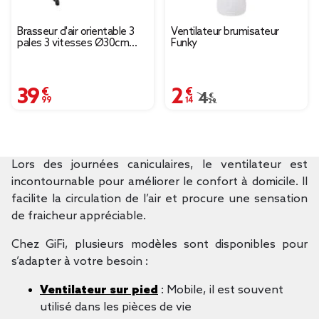
Brasseur d'air orientable 3
Ventilateur brumisateur
pales 3 vitesses Ø30cm
Funky
45W
39,99 €
2,14 €
Prix remisé de 4,29 € à
4,29 €
Lors des journées caniculaires, le ventilateur est
incontournable pour améliorer le confort à domicile. Il
facilite la circulation de l’air et procure une sensation
de fraicheur appréciable.
Chez GiFi, plusieurs modèles sont disponibles pour
s’adapter à votre besoin :
Ventilateur sur pied
: Mobile, il est souvent
utilisé dans les pièces de vie