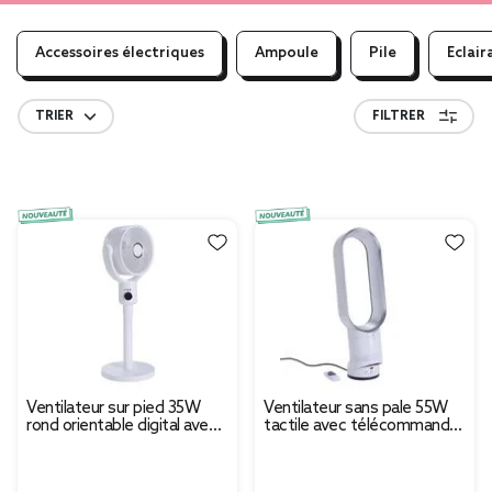
Accessoires électriques
Ampoule
Pile
Eclair
TRIER
FILTRER
Ventilateur sur pied 35W
Ventilateur sans pale 55W
rond orientable digital avec
tactile avec télécommande
télécommande blanc
blanc 25x17,5xH49,5cm
Ø29xH100cm