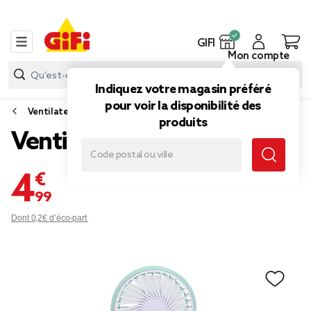
GIFI
Mon compte
Indiquez votre magasin préféré
pour voir la disponibilité des
Ventilateur
produits
Ventilateur à main à piles
4,99 €
Dont 0,2€ d’éco-part