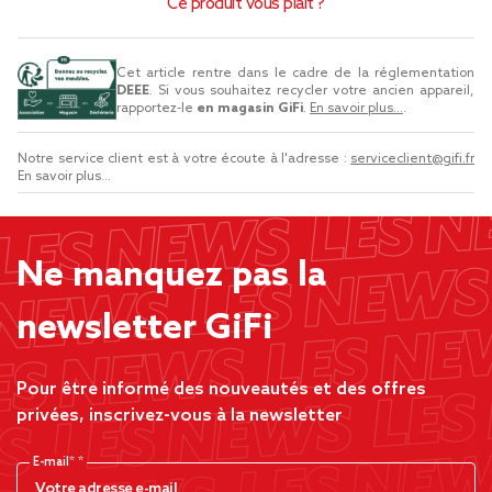
Ce produit vous plaît ?
Cet article rentre dans le cadre de la réglementation
DEEE
. Si vous souhaitez recycler votre ancien appareil,
rapportez-le
en magasin GiFi
.
En savoir plus...
.
Notre service client est à votre écoute à l'adresse :
serviceclient@gifi.fr
En savoir plus...
Ne manquez pas la
newsletter GiFi
Pour être informé des nouveautés et des offres
privées, inscrivez-vous à la newsletter
E-mail*