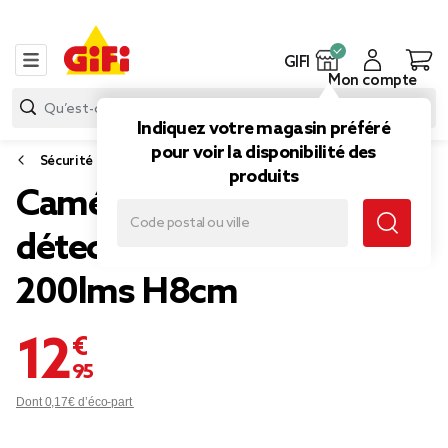
GIFI
Mon compte
Indiquez votre magasin préféré
pour voir la disponibilité des
Sécurité de la maison
produits
Caméra factice solaire
détection projecteur 9LED
200lms H8cm
12,95 €
Dont 0,17€ d’éco-part