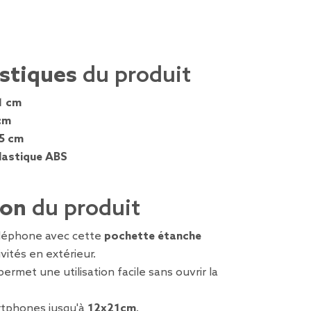
istiques
du produit
1 cm
cm
,5 cm
lastique ABS
ion
du produit
éléphone avec cette
pochette étanche
ivités en extérieur.
ermet une utilisation facile sans ouvrir la
rtphones jusqu'à
12x21cm
.