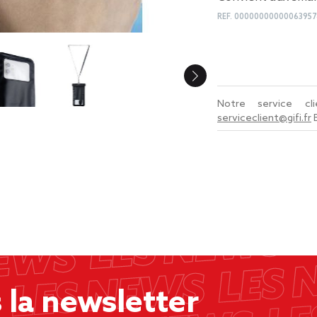
REF.
00000000000063957
Notre service c
serviceclient@gifi.fr
la newsletter