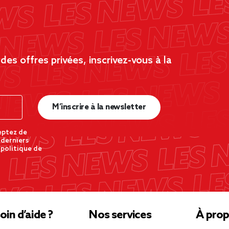
es offres privées, inscrivez-vous à la
M’inscrire à la newsletter
eptez de
 derniers
 politique de
oin d’aide ?
Nos services
À prop