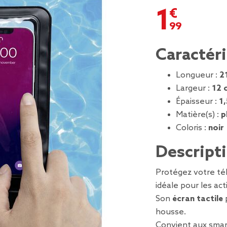
1,99 €
Caractér
Longueur :
2
Largeur :
12 
Épaisseur :
1
Matière(s) :
p
Coloris :
noir
Descript
Protégez votre t
idéale pour les act
Son
écran tactile
p
housse.
Convient aux sma