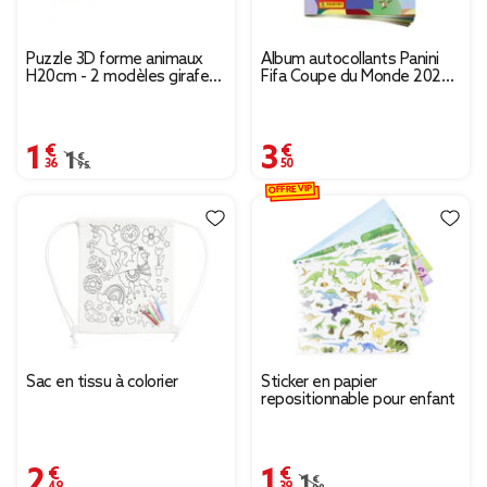
Puzzle 3D forme animaux
Album autocollants Panini
H20cm - 2 modèles girafe
Fifa Coupe du Monde 2026
ou crocodile
avec stickers 112 pages
1,36 €
3,50 €
Prix remisé de 1,95 € à 1,36 €
1,95 €
OFFRE VIP
Sac en tissu à colorier
Sticker en papier
repositionnable pour enfant
2,49 €
1,39 €
Prix remisé de 1,99 € à 
1,99 €