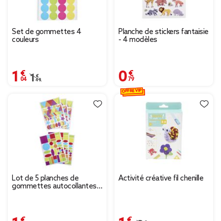
Set de gommettes 4
Planche de stickers fantaisie
couleurs
- 4 modèles
1,04 €
0,79 €
Prix remisé de 1,49 € à 1,04 €
1,49 €
OFFRE VIP
Lot de 5 planches de
Activité créative fil chenille
gommettes autocollantes
multicolores
1,49 €
1,64 €