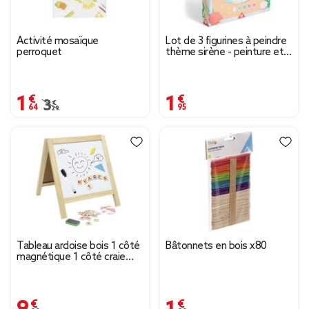
Activité mosaïque
Lot de 3 figurines à peindre
perroquet
thème sirène - peinture et
pinceau inclus
1,64 €
1,95 €
Prix remisé de 3,29 € à 1,64 €
3,29 €
Tableau ardoise bois 1 côté
Bâtonnets en bois x80
magnétique 1 côté craie
L26,5xH32cm
9,90 €
1,90 €