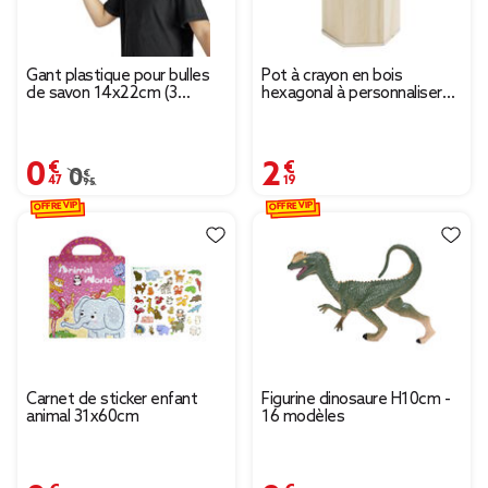
Gant plastique pour bulles
Pot à crayon en bois
de savon 14x22cm (3
hexagonal à personnaliser
modèles)
Ø7,5x10cm
0,47 €
2,19 €
Prix remisé de 0,95 € à 0,47 €
0,95 €
OFFRE VIP
OFFRE VIP
Carnet de sticker enfant
Figurine dinosaure H10cm -
animal 31x60cm
16 modèles