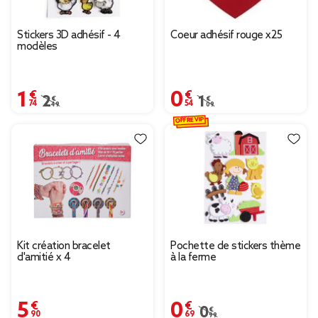
Stickers 3D adhésif - 4
Coeur adhésif rouge x25
modèles
1,74 €
0,54 €
Prix remisé de 2,49 € à 1,74 €
2,49 €
Prix remisé de 1,09 € à
1,09 €
OFFRE VIP
Kit création bracelet
Pochette de stickers thème
d'amitié x 4
à la ferme
5,90 €
0,69 €
Prix remisé de 0,99 € à
0,99 €