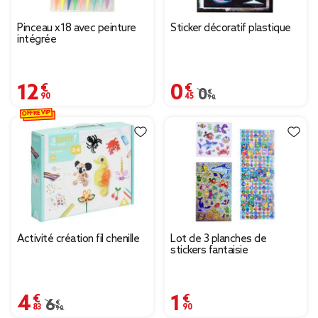
Pinceau x18 avec peinture
Sticker décoratif plastique
intégrée
12,90 €
0,45 €
Prix remisé de 0,90 € à
0,90 €
OFFRE VIP
Activité création fil chenille
Lot de 3 planches de
stickers fantaisie
4,83 €
1,90 €
Prix remisé de 6,90 € à 4,83 €
6,90 €