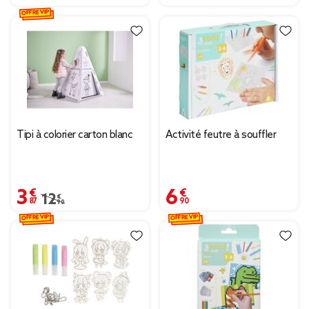
OFFRE VIP
Tipi à colorier carton blanc
Activité feutre à souffler
3,87 €
6,90 €
Prix remisé de 12,90 € à 3,87 €
12,90 €
OFFRE VIP
OFFRE VIP