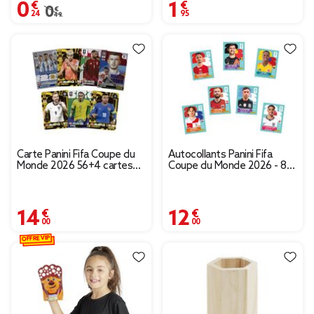
0,24 €
1,95 €
Prix remisé de 0,49 € à 0,24 €
0,49 €
Carte Panini Fifa Coupe du
Autocollants Panini Fifa
Monde 2026 56+4 cartes
Coupe du Monde 2026 - 8
édition limitée
pochettes de 7 stickers
14,00 €
12,00 €
OFFRE VIP