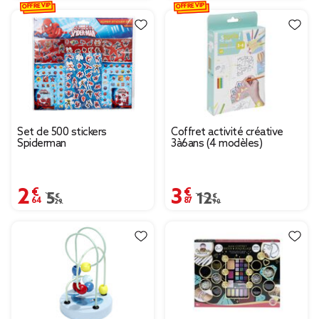
OFFRE VIP
OFFRE VIP
Set de 500 stickers
Coffret activité créative
Spiderman
3à6ans (4 modèles)
2,64 €
3,87 €
Prix remisé de 5,29 € à 2,64 €
5,29 €
Prix remisé de 12,90 € 
12,90 €