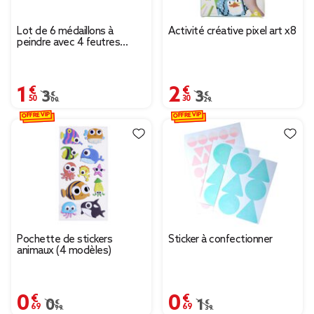
Lot de 6 médaillons à
Activité créative pixel art x8
peindre avec 4 feutres
inclus
1,50 €
2,30 €
Prix remisé de 3,00 € à 1,50 €
3,00 €
Prix remisé de 3,29 € à
3,29 €
OFFRE VIP
OFFRE VIP
Pochette de stickers
Sticker à confectionner
animaux (4 modèles)
0,69 €
0,69 €
Prix remisé de 0,99 € à 0,69 €
0,99 €
Prix remisé de 1,39 € à
1,39 €