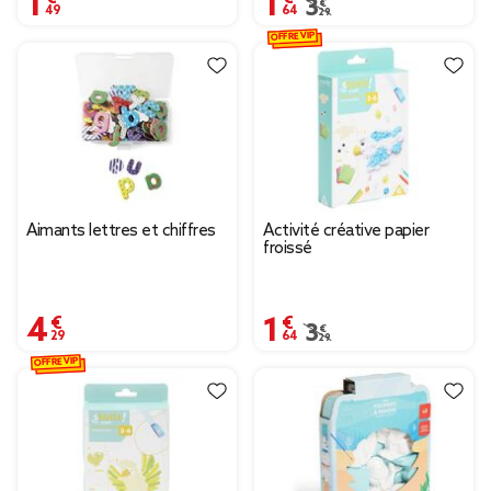
Prix remisé de 3,29 € à
3,29 €
OFFRE VIP
Aimants lettres et chiffres
Activité créative papier
froissé
4,29 €
1,64 €
Prix remisé de 3,29 € à
3,29 €
OFFRE VIP