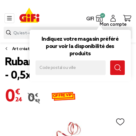
GIFI
Mon compte
Indiquez votre magasin préféré
pour voir la disponibilité des
Art créatif et kit créatif
produits
Ruban décoratif coloré x4
- 0,5x500cm
0,24 €
OFFRE VIP
0,49 €
Prix remisé de 0,49 € à 0,24 €