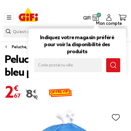
GIFI
Mon compte
Indiquez votre magasin préféré
pour voir la disponibilité des
Peluche, veilleuse
produits
Peluche Baleine Ø20 cm
bleu pétrole
2,67 €
OFFRE VIP
8,90 €
Prix remisé de 8,90 € à 2,67 €