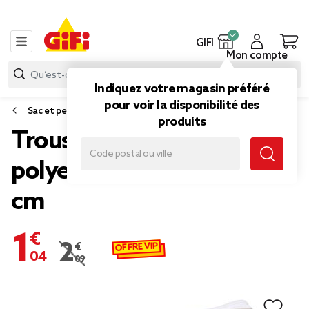
GIFI
Mon compte
Indiquez votre magasin préféré
pour voir la disponibilité des
Sac et petite maroquinerie
produits
Trousse de toilette
polyester uni 23x7xH15
cm
1,04 €
OFFRE VIP
2,09 €
Prix remisé de 2,09 € à 1,04 €