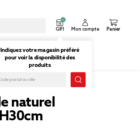
GIFI
Mon compte
Panier
ouveautés
Inspirations
Indiquez votre magasin préféré
pour voir la disponibilité des
produits
H30cm
le naturel
xH30cm