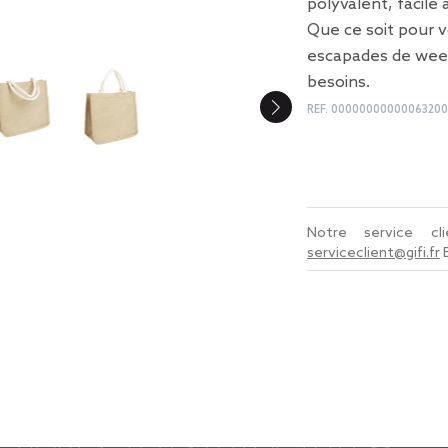
polyvalent, facile
Que ce soit pour v
escapades de week
besoins.
REF.
0000000000006320
Notre service c
serviceclient@gifi.fr