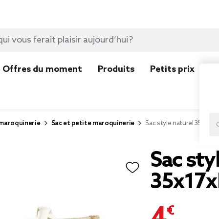
Offres du moment
Produits
Petits prix
N
 maroquinerie
Sac et petite maroquinerie
Sac style naturel 35x17x
Sac sty
35x17
4,50 €