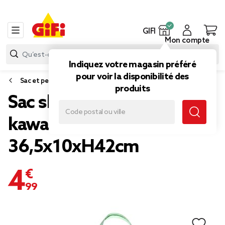
GIFI
Mon compte
Indiquez votre magasin préféré
pour voir la disponibilité des
Sac et petite maroquinerie
produits
Sac shopping tote bag
kawaii "À croquer"
36,5x10xH42cm
4,99 €